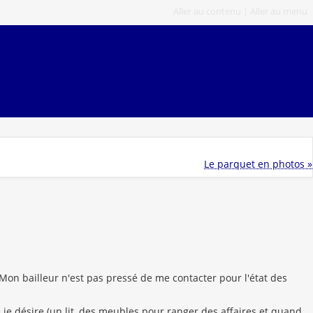
Aller au contenu
|
Aller au menu
Le parquet en photos »
Mon bailleur n'est pas pressé de me contacter pour l'état des
 je désire (un lit, des meubles pour ranger des affaires et quand