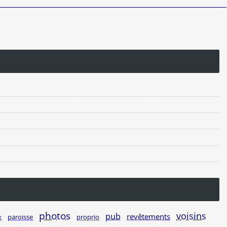
photos
voisins
pub
revêtements
x
proprio
paroisse