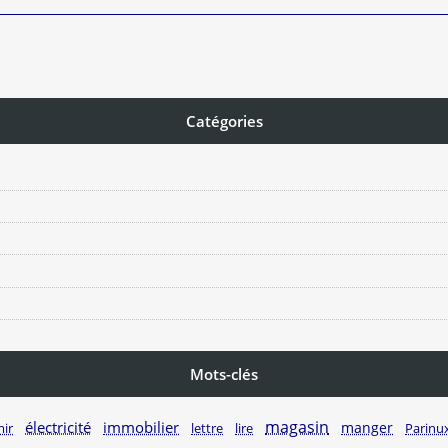
Catégories
Mots-clés
magasin
électricité
immobilier
manger
ir
Parinu
lettre
lire