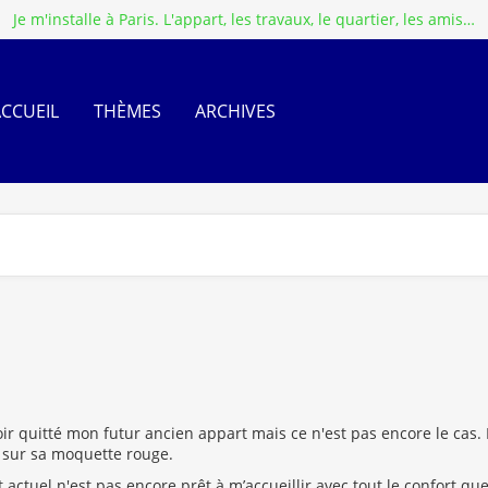
Je m'installe à Paris. L'appart, les travaux, le quartier, les amis…
ACCUEIL
THÈMES
ARCHIVES
ir quitté mon futur ancien appart mais ce n'est pas encore le cas. 
re sur sa moquette rouge.
ctuel n'est pas encore prêt à m’accueillir avec tout le confort que