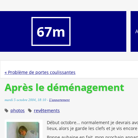
67m
« Problème de portes coulissantes
Après le déménagement
mardi 5 octobre 2004, 18:10 -
L'appartement
photos
revêtements
Début octobre... normalement je devrais avo
lieux, alors je garde les clefs et je vis enco
Bonne aubaine en fait, mon prochain appart a